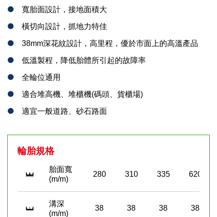
寬胎面設計，接地面積大
橫切向設計，抓地力特佳
38mm深花紋設計，高里程，優於市面上的高溫產品
低溫製程，降低胎體所引起的故障率
全輪位通用
適合堆高機、堆櫃機(碼頭、貨櫃場)
適宜一般道路、砂石路面
輪胎規格
胎面寬
280
310
335
620
(m/m)
溝深
38
38
38
38
(m/m)