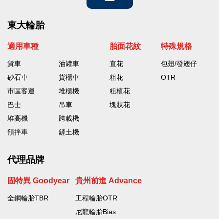
速度
速度
抓地力
抓地力
東大輪胎
適用車種
胎面花紋
特殊規格
貨車
油罐車
直花
包翅/發翅仔
砂石車
貨櫃車
粗花
OTR
市區客運
堆櫃機
粗植花
巴士
吊車
塊狀花
堆高機
跨載機
預拌車
鏟土機
代理品牌
固特異 Goodyear
貴州前進 Advance
全鋼輪胎TBR
工程輪胎OTR
尼龍輪胎Bias