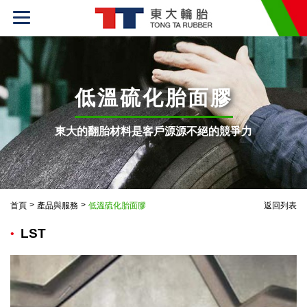
T
o
g
g
l
e
n
a
v
低溫硫化胎面膠
i
g
a
t
東大的翻胎材料是客戶源源不絕的競爭力
i
o
n
>
>
首頁
產品與服務
低溫硫化胎面膠
返回列表
LST